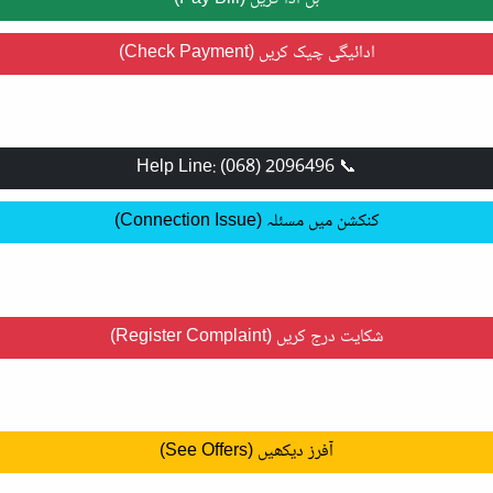
ادائیگی چیک کریں (Check Payment)
📞 Help Line: (068) 2096496
کنکشن میں مسئلہ (Connection Issue)
شکایت درج کریں (Register Complaint)
آفرز دیکھیں (See Offers)