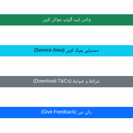
واٹس ایپ گروپ جوائن کریں
دستیابی چیک کریں (Service Area)
شرائط و ضوابط (Download T&Cs)
رائے دیں (Give Feedback)