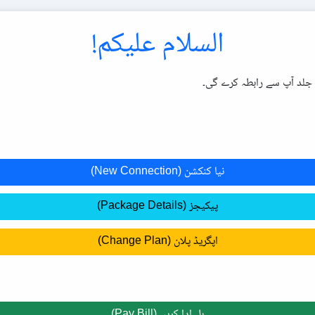
السلام علیکم!
 جلد آپ سے رابطہ کرے گی۔
نیا کنکشن (New Connection)
پیکیجز (Package Details)
اپگریڈ پلان (Change Plan)
بل ادا کریں (Pay Bill)