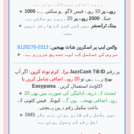
روپے اضافی فیس لاگو ہوتی ہے۔
1000 روپے پر
10 روپے فیس لاگو ہو سکتی ہے،
🔹
جبکہ
2000 روپے پر
20 روپے ہو سکتی ہے۔
بینک ٹرانسفر
میں کسی قسم کے چارجز نہیں
🔹
ہیں۔
واٹس ایپ پر اسکرین شاٹ بھیجیں:
0313-6128276
سروس کی تسلسل کے لیے تصدیق ضروری ہے۔
🔹
پر رقم
JazzCash Till ID
اگر آپ
براہ کرم نوٹ کریں:
بھیج رہے ہیں تو
20 روپے اضافی شامل کریں
یا
اکاؤنٹ استعمال کریں۔
Easypaisa
ایجنٹ کے ذریعے ادائیگی کی صورت میں بھی 20
🔹
روپے اضافی بھیجنے ہوں گے،
کیونکہ فیس کٹوتی کے
باعث مکمل رقم نہیں پہنچتی۔
🔹 SMS میں مکمل رقم ظاہر ہوتی ہے، مگر
اصل رقم کم وصول ہوتی ہے۔