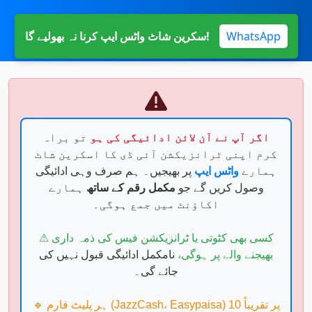
Payment Reminder
WhatsApp
سکرین شاٹ واٹس ایپ کرنا نہ بھولیے گا!
اگر آپ نے آن لائن ادائیگی کی ہو
تو براہ
کرم اپنی ٹرانزیکشن آئی ڈی کا اسکرین شاٹ
ہمارے
واٹس ایپ
پر بھیجیں۔ ہم صرف وہی ادائیگی
وصول کریں گے جو
مکمل رقم کے ساتھ
ہمارے
اکاؤنٹ میں جمع ہوگی۔
⚠ کسی بھی کٹوتی یا ٹرانزیکشن فیس کی ذمہ داری
بھیجنے والے پر ہوگی،
نامکمل ادائیگی قبول نہیں کی
جائے گی۔
🔹 ہر پلیٹ فارم (JazzCash، Easypaisa) پر تقریباً 10