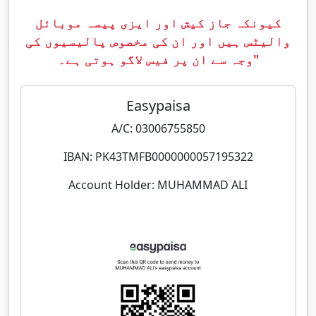
کیونکہ جاز کیش اور ایزی پیسہ موبائل
والیٹس ہیں اور ان کی مخصوص پالیسیوں کی
وجہ سے ان پر فیس لاگو ہوتی ہے۔"
Easypaisa
A/C: 03006755850
IBAN: PK43TMFB0000000057195322
Account Holder: MUHAMMAD ALI