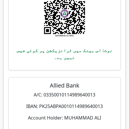
نوٹ: اس بینک میں ٹرانزیکشن پر کوئی فیس
نہیں ہے۔
Allied Bank
A/C: 03350010114989640013
IBAN: PK25ABPA0010114989640013
Account Holder: MUHAMMAD ALI