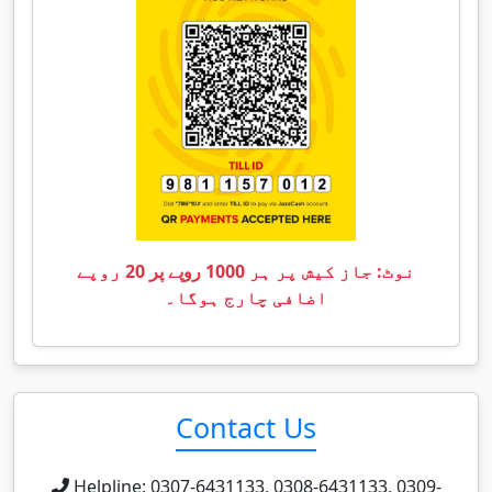
نوٹ: جاز کیش پر ہر 1000 روپے پر 20 روپے
اضافی چارج ہوگا۔
Contact Us
Helpline: 0307-6431133, 0308-6431133, 0309-