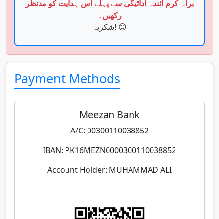
براہ کرم آئندہ ادائیگی سے پہلے اس ہدایت کو مدنظر
رکھیں۔
شکریہ! 😊
Payment Methods
Meezan Bank
A/C: 00300110038852
IBAN: PK16MEZN0000300110038852
Account Holder: MUHAMMAD ALI