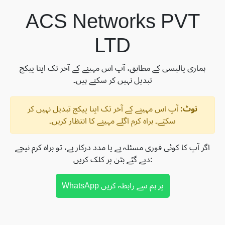
ACS Networks PVT
LTD
ہماری پالیسی کے مطابق، آپ اس مہینے کے آخر تک اپنا پیکج
تبدیل نہیں کر سکتے ہیں۔
نوٹ:
آپ اس مہینے کے آخر تک اپنا پیکج تبدیل نہیں کر
سکتے۔ براہ کرم اگلے مہینے کا انتظار کریں۔
اگر آپ کا کوئی فوری مسئلہ ہے یا مدد درکار ہے، تو براہ کرم نیچے
دیے گئے بٹن پر کلک کریں:
WhatsApp پر ہم سے رابطہ کریں